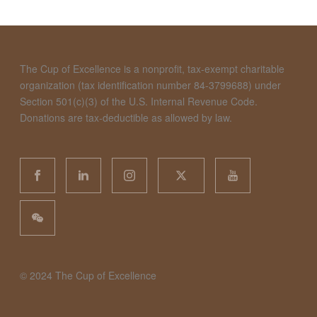
The Cup of Excellence is a nonprofit, tax-exempt charitable
organization (tax identification number 84-3799688) under
Section 501(c)(3) of the U.S. Internal Revenue Code.
Donations are tax-deductible as allowed by law.
©️ 2024 The Cup of Excellence