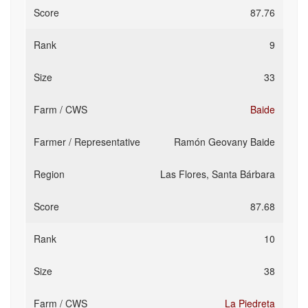
87.76
9
33
Baide
Ramón Geovany Baide
Las Flores, Santa Bárbara
87.68
10
38
La Piedreta