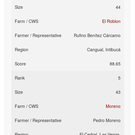
44
El Roblon
Rufino Benítez Cárcamo
Cangual, Intibucá
88.65
5
43
Moreno
Pedro Moreno
El Cedral, Las Vegas,