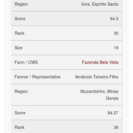
Iúna, Espírito Santo
84.3
35
19
Fazenda Bela Vista
Venâncio Teixeira Filho
Muzambinho, Minas
Gerais
84.27
36