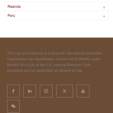
Rwanda
Perú
The Cup of Excellence is a nonprofit, tax-exempt charitable
organization (tax identification number 84-3799688) under
Section 501(c)(3) of the U.S. Internal Revenue Code.
Donations are tax-deductible as allowed by law.