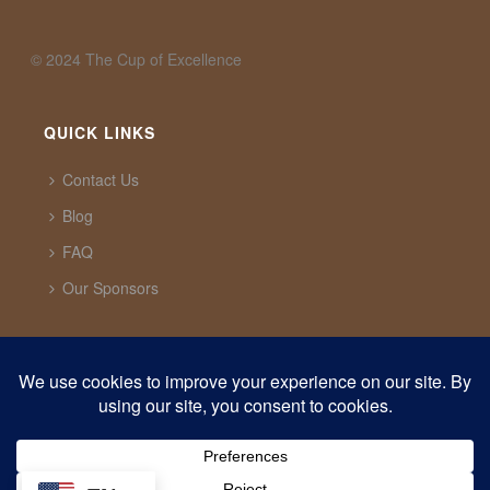
©️ 2024 The Cup of Excellence
QUICK LINKS
Contact Us
Blog
FAQ
Our Sponsors
CUP OF EXCELLENCE
1321 Upland Dr. PMB 20291 Houston, Texas, 77043
USA
support@cupofexcellence.org